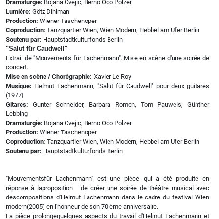
Dramaturgie:
Bojana Cvejic, Berno Odo Polzer
Lumière:
Götz Dihlman
Production:
Wiener Taschenoper
Coproduction:
Tanzquartier Wien, Wien Modern, Hebbel am Ufer Berlin
Soutenu par:
Hauptstadtkulturfonds Berlin
"Salut für Caudwell"
Extrait de "Mouvements für Lachenmann". Mise en scène d'une soirée de
concert.
Mise en scène / Chorégraphie:
Xavier Le Roy
Musique:
Helmut Lachenmann, "Salut für Caudwell" pour deux guitares
(1977)
Gitares:
Gunter Schneider, Barbara Romen, Tom Pauwels, Günther
Lebbing
Dramaturgie:
Bojana Cvejic, Berno Odo Polzer
Production:
Wiener Taschenoper
Coproduction:
Tanzquartier Wien, Wien Modern, Hebbel am Ufer Berlin
Soutenu par:
Hauptstadtkulturfonds Berlin
"Mouvementsfür Lachenmann" est une pièce qui a été produite en
réponse à laproposition de créer une soirée de théâtre musical avec
descompositions d'Helmut Lachenmann dans le cadre du festival Wien
modern(2005) en l'honneur de son 70ième anniversaire.
La pièce prolongequelques aspects du travail d'Helmut Lachenmann et