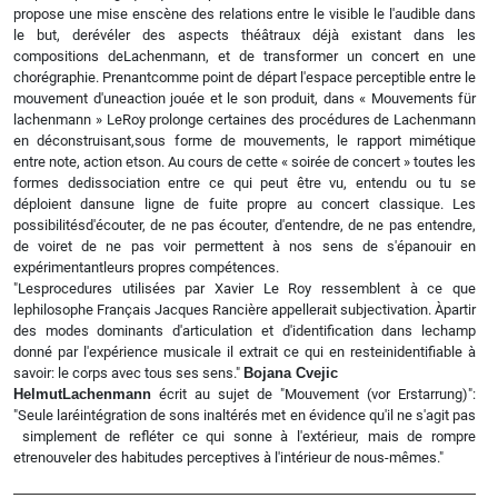
propose une mise enscène des relations entre le visible le l'audible dans
le but, derévéler des aspects théâtraux déjà existant dans les
compositions deLachenmann, et de transformer un concert en une
chorégraphie. Prenantcomme point de départ l'espace perceptible entre le
mouvement d'uneaction jouée et le son produit, dans « Mouvements für
lachenmann » LeRoy prolonge certaines des procédures de Lachenmann
en déconstruisant,sous forme de mouvements, le rapport mimétique
entre note, action etson. Au cours de cette « soirée de concert » toutes les
formes dedissociation entre ce qui peut être vu, entendu ou tu se
déploient dansune ligne de fuite propre au concert classique. Les
possibilitésd'écouter, de ne pas écouter, d'entendre, de ne pas entendre,
de voiret de ne pas voir permettent à nos sens de s'épanouir en
expérimentantleurs propres compétences.
"Lesprocedures utilisées par Xavier Le Roy ressemblent à ce que
lephilosophe Français Jacques Rancière appellerait subjectivation. Àpartir
des modes dominants d'articulation et d'identification dans lechamp
donné par l'expérience musicale il extrait ce qui en resteinidentifiable à
savoir: le corps avec tous ses sens."
Bojana Cvejic
HelmutLachenmann
écrit au sujet de "Mouvement (vor Erstarrung)":
"Seule laréintégration de sons inaltérés met en évidence qu'il ne s'agit pas
simplement de refléter ce qui sonne à l'extérieur, mais de rompre
etrenouveler des habitudes perceptives à l'intérieur de nous-mêmes."