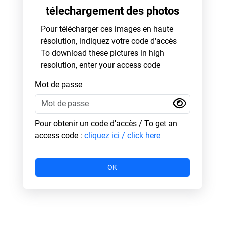
télechargement des photos
Pour télécharger ces images en haute
résolution, indiquez votre code d'accès
To download these pictures in high
resolution, enter your access code
Mot de passe
Pour obtenir un code d'accès / To get an
access code :
cliquez ici / click here