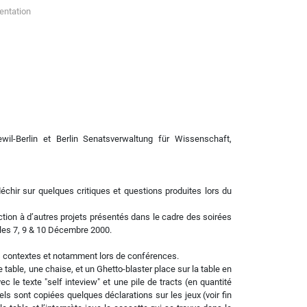
entation
ewil-Berlin et Berlin Senatsverwaltung für Wissenschaft,
chir sur quelques critiques et questions produites lors du
ion à d’autres projets présentés dans le cadre des soirées
n les 7, 9 & 10 Décembre 2000.
s contextes et notamment lors de conférences.
able, une chaise, et un Ghetto-blaster place sur la table en
ec le texte "self inteview" et une pile de tracts (en quantité
els sont copiées quelques déclarations sur les jeux (voir fin