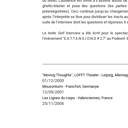
du texte). L’audience est invité à s’asseoir autour de 
ghetto-blaster et pose des questions (les parties
préenregistrées). Ceci continue jusqu’au changeme
après l’interprète se lève pour distribuer les tracts 
suite de l’interview dont les questions et réponses X 
Le texte
Self Interview
a été écrit pour le specta
l’évènement "E.X.T.T.E.N.S.I.O.N.S # 2.7" au Podewil-
"Moving Thoughts", LOFFT Theater - Leipzig, Allema
01/12/2000
Mousonturm - Francfort, Germanye
12/09/2001
Les Lignes du corps - Valenciennes, France
25/11/2006