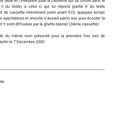
la table et l’interprète joue la cassette qui se trouve dans le
 Y du texte) à celui ci qui lui répond (partie X du texte
nt de cassette intervenant juste avant X23. queques temps
aux spectateurs et ensuite s’assied parmi eux pour écouter la
et Y sont diffusées par le ghetto blaster (2ième cassette).
cle du même nom présenté pour la première fois lors de
 Berlin le 7 Décembre 2000.
gne