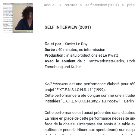
accueil
>
œuvres
>
selfinterview (2001)
>
prés
SELF INTERVIEW (2001)
De et par :
Xavier Le Roy
Durée :
40 minutes, no intermission
Production :
in situ productions et Le Kwatt
Avec le soutient de :
TanzWerkstatt-Berlin, Pod
Forschung und Kultur.
Self Interview
est une performance élaboré pour réflé
projet "E.XT.E.N.S.I.O.N.S.#1" (1999).
Cette performance a été conçue comme une introduct
intitulées "E.X.T.E.N.S.I.O.N.S#2.7 au Podewil —Berli
Cette performance est aussi présentée dans d’autre
La mise en place de cette performance nécessite une t
face de la chaise. L’interprète est assis à la table av
suffisante pour distribuer aux spectateurs) sur lesqu