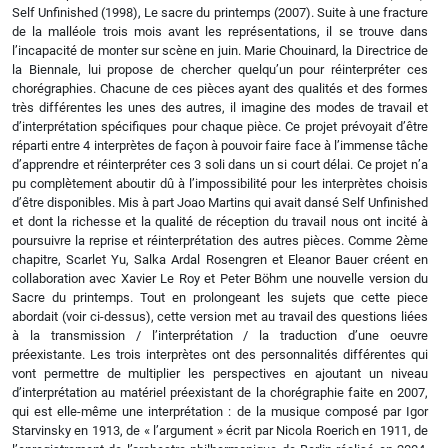
Self Unfinished (1998), Le sacre du printemps (2007). Suite à une fracture
de la malléole trois mois avant les représentations, il se trouve dans
l’incapacité de monter sur scène en juin. Marie Chouinard, la Directrice de
la Biennale, lui propose de chercher quelqu’un pour réinterpréter ces
chorégraphies. Chacune de ces pièces ayant des qualités et des formes
très différentes les unes des autres, il imagine des modes de travail et
d’interprétation spécifiques pour chaque pièce. Ce projet prévoyait d’être
réparti entre 4 interprètes de façon à pouvoir faire face à l’immense tâche
d’apprendre et réinterpréter ces 3 soli dans un si court délai. Ce projet n’a
pu complètement aboutir dû à l’impossibilité pour les interprètes choisis
d’être disponibles. Mis à part Joao Martins qui avait dansé Self Unfinished
et dont la richesse et la qualité de réception du travail nous ont incité à
poursuivre la reprise et réinterprétation des autres pièces. Comme 2ème
chapitre, Scarlet Yu, Salka Ardal Rosengren et Eleanor Bauer créent en
collaboration avec Xavier Le Roy et Peter Böhm une nouvelle version du
Sacre du printemps. Tout en prolongeant les sujets que cette piece
abordait (voir ci-dessus), cette version met au travail des questions liées
à la transmission / l’interprétation / la traduction d’une oeuvre
préexistante. Les trois interprètes ont des personnalités différentes qui
vont permettre de multiplier les perspectives en ajoutant un niveau
d’interprétation au matériel préexistant de la chorégraphie faite en 2007,
qui est elle-même une interprétation : de la musique composé par Igor
Starvinsky en 1913, de « l’argument » écrit par Nicola Roerich en 1911, de