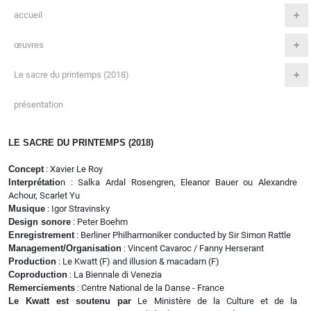
accueil
œuvres
Le sacre du printemps (2018)
présentation
LE SACRE DU PRINTEMPS (2018)
Concept
: Xavier Le Roy
Interprétatio
n : Salka Ardal Rosengren, Eleanor Bauer ou Alexandre
Achour, Scarlet Yu
Musique
: Igor Stravinsky
Design sonore
: Peter Boehm
Enregistrement
: Berliner Philharmoniker conducted by Sir Simon Rattle
Management/Organisation
: Vincent Cavaroc / Fanny Herserant
Production
: Le Kwatt (F) and illusion & macadam (F)
Coproduction
: La Biennale di Venezia
Remerciements
: Centre National de la Danse - France
Le Kwatt est soutenu par
Le Ministère de la Culture et de la