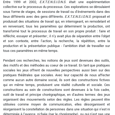
Entre 1999 et 2002,
E.X.T.E.N.S.I.O.N.S
. était une expérimentation
collective sur le processus du processus. Ces explorations se déroulaient
sous forme de stages, de sessions de travail ou d’événements dans des
lieux différents avec des gens différents.
E.X.T.E.N.S.I.O.N.S
. proposait et
produisait des situations de travail qui, en interrogeant, en remodelant et
en renversant, tous les paramètres qui déterminent la production, ont
transformé tout le processus de travail en son propre produit : faire et
réfléchir, essayer et présenter ; il n’y avait plus de séparation entre l’objet
et son contexte, entre l’action, la recherche, la répétition, entre la
production et la présentation publique - l’ambition était de travailler sur
tous ces paramètres en même temps.
Pendant ces recherches, les notions de jeux sont devenues des outils,
des motifs et des méthodes au coeur de ce travail. En tant que pratiques
sociales les jeux offrent de nouvelles perspectives aussi bien sur des
pratiques théâtrales que sociales. Avec leur capacité de nous affecter
comme aucun autre domaine social, ils sont des constructions fictives
qui en même temps, produisent une réalité culturelle et sociale. Ces
constructions au sein de constructions sont devenues à la fois cadre,
outil de travail et principe chorégraphique, en d’autres termes: des jeux
organisent des mouvements selon des règles. Les règles peuvent être
utilisées comme moyen de communication, elles désorganisent et
réorganisent la constellation de personnes dans une situation qui n’est ni
déterminée à l’avance, ni fixée (par le chorégraphe), ou qui n’est pas une