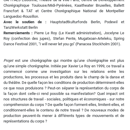
Chorégraphique Toulouse/Midi-Pyrénées, Kaaitheater Bruxelles, Ballett
Francfort & TAT et Centre Chorégraphique National de Montpellier
Languedoc-Rousillon.
Avec le soutien de :
Hauptstadtkulturfonds Berlin, Podewil et
TanzWerkstatt Berlin
Remerciements
:
Pierre Le Roy (Le Kwatt administration), Jocelyne Le
Roy (confection des jupes), Stefan Pente, Mugatxoan-Arteleku, Spring
Dance Festival 2001, "I will never let you go" (Panacea Stockholm 2001).
Projet
est une chorégraphie qui montre qu’une chorégraphie est plus
qu’une simple chorégraphie. Initiée par Xavier Le Roy en 1999, ce travail a
commencé comme une investigation sur les relations entre les
productions, les processus et les produits dans le champ de la danse et
du théâtre. De quelle façon les conditions de production déterminent-elles
ce que nous produisons ? Peut-on séparer la représentation du corps de
la façon dont celle-ci rend possible sa manifestation? Quel impact ont
nos structures de travail - sociales, politiques et économiques - sur notre
compréhension du corps ? De quelle façon forment-elles, limitent-elles, et
conditionnent-elles le contenu de notre travail ? De nouveaux modes de
production peuvent-ils mener à différents types de mouvements et de
représentations du corps ?