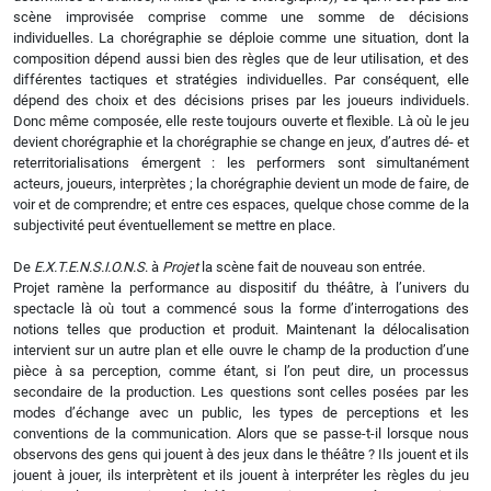
scène improvisée comprise comme une somme de décisions
individuelles. La chorégraphie se déploie comme une situation‚ dont la
composition dépend aussi bien des règles que de leur utilisation, et des
différentes tactiques et stratégies individuelles. Par conséquent, elle
dépend des choix et des décisions prises par les joueurs individuels.
Donc même composée, elle reste toujours ouverte et flexible. Là où le jeu
devient chorégraphie et la chorégraphie se change en jeux, d’autres dé- et
reterritorialisations émergent : les performers sont simultanément
acteurs, joueurs, interprètes ; la chorégraphie devient un mode de faire, de
voir et de comprendre; et entre ces espaces, quelque chose comme de la
subjectivité peut éventuellement se mettre en place.
De
E.X.T.E.N.S.I.O.N.S
. à
Projet
la scène fait de nouveau son entrée.
Projet ramène la performance au dispositif du théâtre, à l’univers du
spectacle là où tout a commencé sous la forme d’interrogations des
notions telles que production et produit. Maintenant la délocalisation
intervient sur un autre plan et elle ouvre le champ de la production d’une
pièce à sa perception, comme étant, si l’on peut dire, un processus
secondaire de la production. Les questions sont celles posées par les
modes d’échange avec un public, les types de perceptions et les
conventions de la communication. Alors que se passe-t-il lorsque nous
observons des gens qui jouent à des jeux dans le théâtre ? Ils jouent et ils
jouent à jouer, ils interprètent et ils jouent à interpréter les règles du jeu