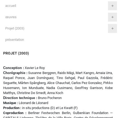
accueil
œuvres
Projet (2003)
présentation
PROJET (2003)
Conception :
Xavier Le Roy
Chorégraphie :
Susanne Berggren, Raido Mägi, Mart Kangro, Amaia Urra,
Raquel Ponce, Juan Domínguez, Tino Sehgal, Paul Gazzola, Frédéric
Seguette, Mårten Spångberg, Alice Chauchat, Carlos Pez Gonzalez, Pirkko
Husemann, Ion Munduate, Nadia Cusimano, Geoffrey Garrison, Kobe
Matthys, Christine De Smedt, Anna Koch
Direction technique :
Bruno Pocheron
Musique :
Léonard de Léonard
Production :
in situ productions (D) et Le Kwatt (F)
Coproduction
:
Berliner Festwochen Berlin, Gulbenkian Foundation —
CAPITALS Lisbonne, Théâtre de la Ville Paris, Centre de Développement